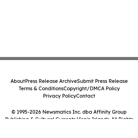
About
Press Release Archive
Submit Press Release
Terms & Conditions
Copyright/DMCA Policy
Privacy Policy
Contact
© 1995-2026 Newsmatics Inc. dba Affinity Group
Publishing & Cultural Currents Virgin Islands. All Rights
Reserved.