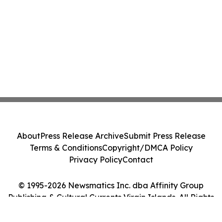
About
Press Release Archive
Submit Press Release
Terms & Conditions
Copyright/DMCA Policy
Privacy Policy
Contact
© 1995-2026 Newsmatics Inc. dba Affinity Group
Publishing & Cultural Currents Virgin Islands. All Rights
Reserved.