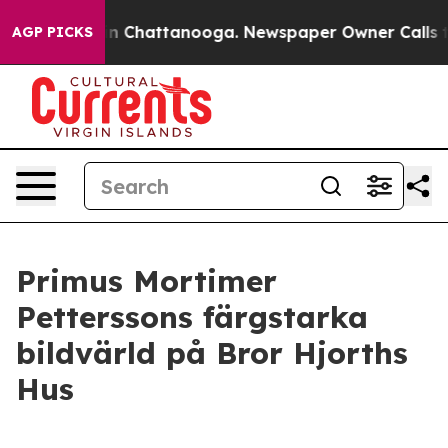
e
Chaos in Chattanooga. Newspaper Owner Calls the P
AGP PICKS
Primus Mortimer
Petterssons färgstarka
bildvärld på Bror Hjorths
Hus