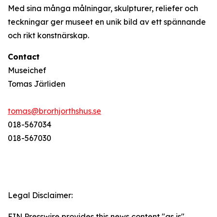
Med sina många målningar, skulpturer, reliefer och
teckningar ger museet en unik bild av ett spännande
och rikt konstnärskap.
Contact
Museichef
Tomas Järliden
tomas@brorhjorthshus.se
018-567034
018-567030
Legal Disclaimer:
EIN Presswire provides this news content "as is"