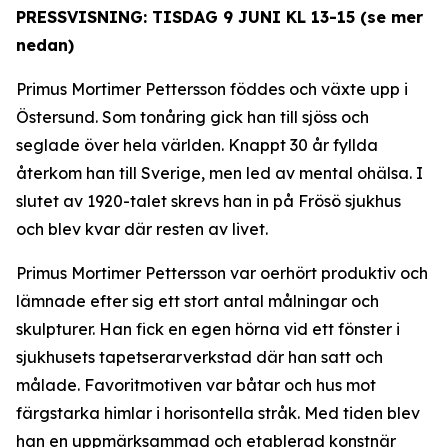
PRESSVISNING: TISDAG 9 JUNI KL 13-15 (se mer
nedan)
Primus Mortimer Pettersson föddes och växte upp i
Östersund. Som tonåring gick han till sjöss och
seglade över hela världen. Knappt 30 år fyllda
återkom han till Sverige, men led av mental ohälsa. I
slutet av 1920-talet skrevs han in på Frösö sjukhus
och blev kvar där resten av livet.
Primus Mortimer Pettersson var oerhört produktiv och
lämnade efter sig ett stort antal målningar och
skulpturer. Han fick en egen hörna vid ett fönster i
sjukhusets tapetserarverkstad där han satt och
målade. Favoritmotiven var båtar och hus mot
färgstarka himlar i horisontella stråk. Med tiden blev
han en uppmärksammad och etablerad konstnär