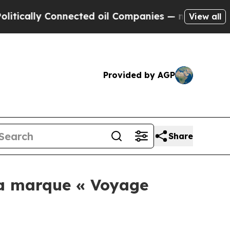
cally Connected oil Companies — not Taxpayers —
View all
Provided by AGP
Share
la marque « Voyage