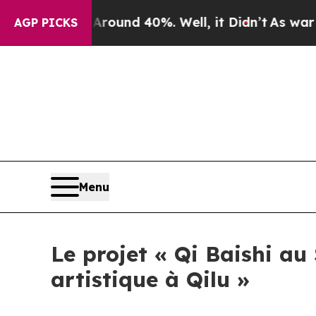
 Floor Around 40%. Well, it Didn’t
As war With 
AGP PICKS
Menu
Le projet « Qi Baishi a
artistique à Qilu »