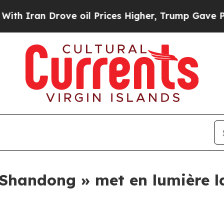
Iran Drove oil Prices Higher, Trump Gave Politi
u Shandong » met en lumière 