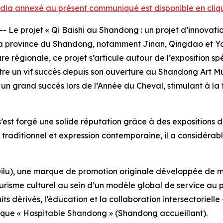
ia annexé au présent communiqué est disponible en cliqua
 projet « Qi Baishi au Shandong : un projet d’innovation r
la province du Shandong, notamment Jinan, Qingdao et Yant
e régionale, ce projet s’articule autour de l’exposition s
ontre un vif succès depuis son ouverture au Shandong Art 
ré un grand succès lors de l’Année du Cheval, stimulant à 
est forgé une solide réputation grâce à des expositions 
e traditionnel et expression contemporaine, il a considérab
 à Qilu), une marque de promotion originale développée d
tourisme culturel au sein d’un modèle global de service au
its dérivés, l’éducation et la collaboration intersectoriel
arque « Hospitable Shandong » (Shandong accueillant).