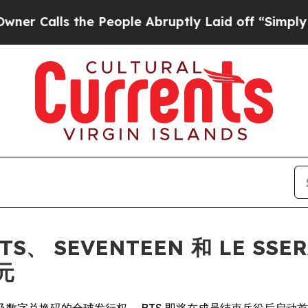
s the People Abruptly Laid off “Simply a Math 
TS、 SEVENTEEN 和 LE S
元