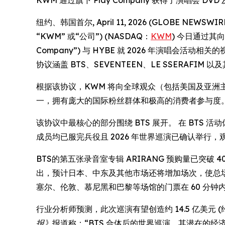
KWM 通过旗下 Play Company 获得了演唱
纽约、韩国首尔, April 11, 2026 (GLOBE NEWSW
“KWM” 或“公司”) (NASDAQ：
KWM
) 今日通过其向美
Company”) 与 HYBE 就 2026 年演唱会活
协议涵盖 BTS、SEVENTEEN、LE SSERAFIM 以
根据该协议，KWM 将向全球观众（包括美国及亚洲主
一，拥有庞大的国际粉丝群体和极高的消费者参与度
该协议中最核心的部分围绕 BTS 展开。 在 BTS 活动
成员均已服完兵役且 2026 年世界巡演已确认举行
BTS的第五张录音室专辑
ARIRANG
预购量已突破 40
出，预计日本、中东及其他市场还将增加场次，使总场次达到
塞尔、伦敦、慕尼黑和巴黎等场馆的门票在 60 分钟
行业分析师预测，此次巡演有望创造约 14.5 亿美元 (约合 
报》
报道称：“BTS 合体后的世界巡演，其潜在的经济影响力