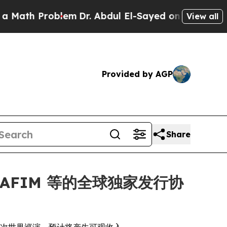
Problem
Dr. Abdul El-Sayed on Historic Michigan W
View all
Provided by AGP
Share
SERAFIM 等的全球独家发行协