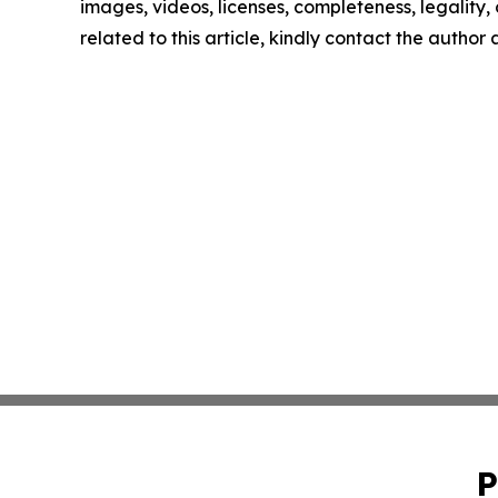
images, videos, licenses, completeness, legality, o
related to this article, kindly contact the author
P