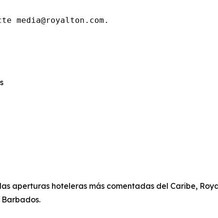
cte media@royalton.com.
s
las aperturas hoteleras más comentadas del Caribe, Royalt
e Barbados.