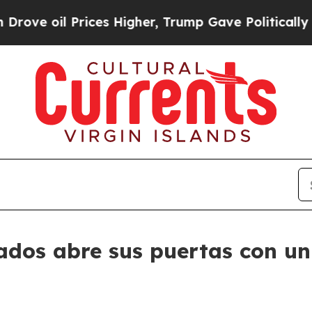
rices Higher, Trump Gave Politically Connected 
ados abre sus puertas con un