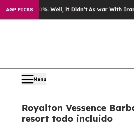
%. Well, it Didn’t
As war With Iran Drove oil P
AGP PICKS
Menu
Royalton Vessence Barb
resort todo incluido