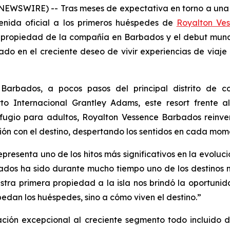
NEWSWIRE) -- Tras meses de expectativa en torno a una 
venida oficial a los primeros huéspedes de
Royalton Ve
 propiedad de la compañía en Barbados y el debut mund
do en el creciente deseo de vivir experiencias de viaje
Barbados, a pocos pasos del principal distrito de co
o Internacional Grantley Adams, este resort frente a
ugio para adultos, Royalton Vessence Barbados reinven
ión con el destino, despertando los sentidos en cada mom
esenta uno de los hitos más significativos en la evoluci
bados ha sido durante mucho tiempo uno de los destinos 
estra primera propiedad a la isla nos brindó la oportuni
pedan los huéspedes, sino a cómo viven el destino.”
ión excepcional al creciente segmento todo incluido d