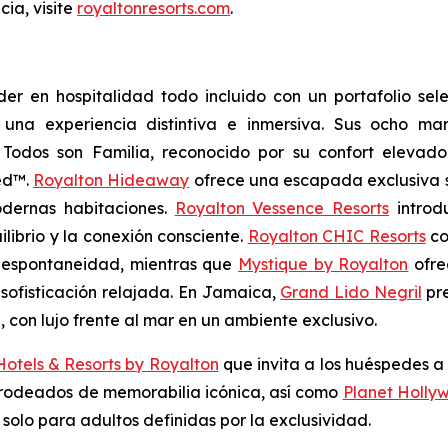
ia, visite
royaltonresorts.com
.
r en hospitalidad todo incluido con un portafolio sele
una experiencia distintiva e inmersiva. Sus ocho ma
e
Todos son Familia
, reconocido por su confort elevado
ed™.
Royalton Hideaway
ofrece una escapada exclusiva s
odernas habitaciones.
Royalton Vessence Resorts
intro
ilibrio y la conexión consciente.
Royalton CHIC Resorts
co
y espontaneidad, mientras que
Mystique by Royalton
ofre
a sofisticación relajada. En Jamaica,
Grand Lido Negril
pre
con lujo frente al mar en un ambiente exclusivo.
otels & Resorts by Royalton
que invita a los huéspedes a
y rodeados de memorabilia icónica, así como
Planet Holly
solo para adultos definidas por la exclusividad.