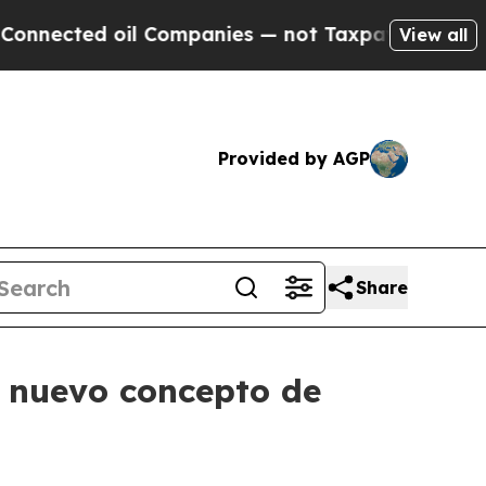
oil Companies — not Taxpayers — the Chance to C
View all
Provided by AGP
Share
 nuevo concepto de