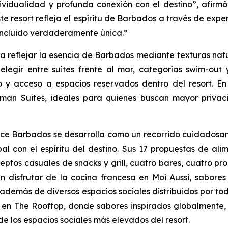
vidualidad y profunda conexión con el destino”, afirm
Este resort refleja el espíritu de Barbados a través de 
 incluido verdaderamente única.”
ra reflejar la esencia de Barbados mediante texturas natur
elegir entre suites frente al mar, categorías swim-ou
y acceso a espacios reservados dentro del resort. En 
irman Suites, ideales para quienes buscan mayor priva
e Barbados se desarrolla como un recorrido cuidadosam
al con el espíritu del destino. Sus 17 propuestas de ali
eptos casuales de snacks y grill, cuatro bares, cuatro pr
n disfrutar de la cocina francesa en Moi Aussi, sabores
 además de diversos espacios sociales distribuidos por t
 en The Rooftop, donde sabores inspirados globalmente, 
los espacios sociales más elevados del resort.