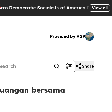
atic Socialists of America Propose Radical Ove
View all
Provided by AGP
Share
rjuangan bersama