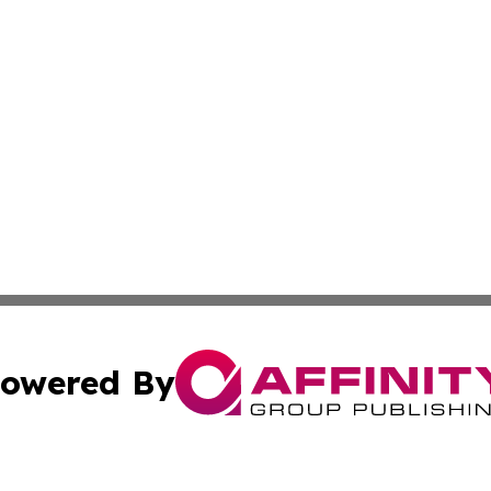
owered By
ubmit Press Release
Terms & Conditions
Copyright/DMCA