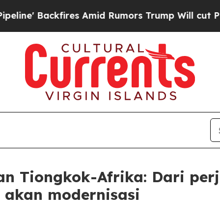
ckfires Amid Rumors Trump Will cut Pirro
Democr
n Tiongkok-Afrika: Dari pe
 akan modernisasi