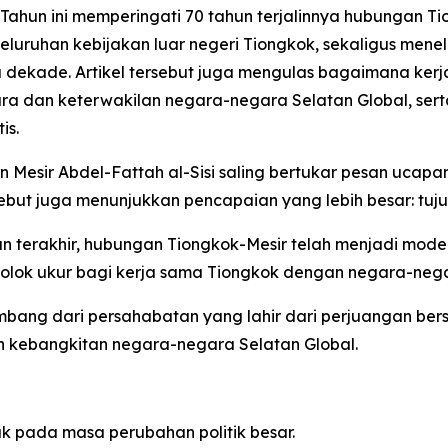
hun ini memperingati 70 tahun terjalinnya hubungan Ti
seluruhan kebijakan luar negeri Tiongkok, sekaligus men
 dekade. Artikel tersebut juga mengulas bagaimana ker
ra dan keterwakilan negara-negara Selatan Global, ser
is.
en Mesir Abdel-Fattah al-Sisi saling bertukar pesan uca
ebut juga menunjukkan pencapaian yang lebih besar: tuj
 terakhir, hubungan Tiongkok-Mesir telah menjadi model 
olok ukur bagi kerja sama Tiongkok dengan negara-nega
embang dari persahabatan yang lahir dari perjuangan be
 kebangkitan negara-negara Selatan Global.
k pada masa perubahan politik besar.