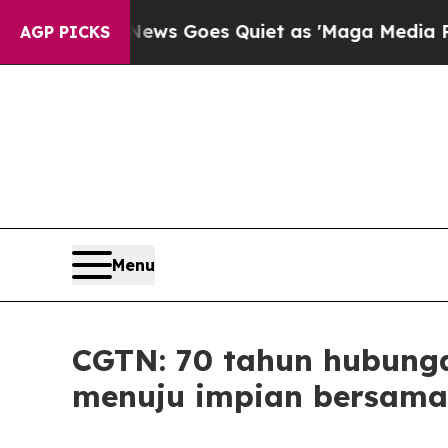
Fox News Goes Quiet as 'Maga Media Pipeline' Ba
AGP PICKS
Menu
CGTN: 70 tahun hubunga
menuju impian bersama