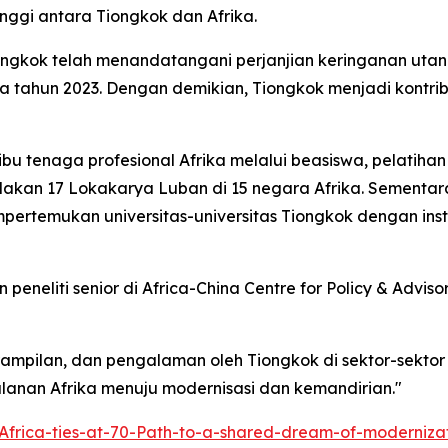
nggi antara Tiongkok dan Afrika.
ongkok telah menandatangani perjanjian keringanan uta
a tahun 2023. Dengan demikian, Tiongkok menjadi kontr
ibu tenaga profesional Afrika melalui beasiswa, pelatiha
akan 17 Lokakarya Luban di 15 negara Afrika. Sementara 
empertemukan universitas-universitas Tiongkok dengan inst
n peneliti senior di Africa-China Centre for Policy & Adv
pilan, dan pengalaman oleh Tiongkok di sektor-sektor s
nan Afrika menuju modernisasi dan kemandirian."
Africa-ties-at-70-Path-to-a-shared-dream-of-moderniz