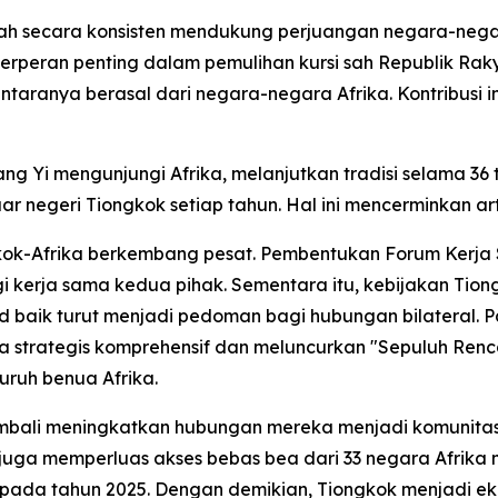
elah secara konsisten mendukung perjuangan negara-nega
peran penting dalam pemulihan kursi sah Republik Rakya
ntaranya berasal dari negara-negara Afrika. Kontribusi i
ang Yi mengunjungi Afrika, melanjutkan tradisi selama 3
ar negeri Tiongkok setiap tahun. Hal ini mencerminkan ar
gkok-Afrika berkembang pesat. Pembentukan Forum Kerja
erja sama kedua pihak. Sementara itu, kebijakan Tion
kad baik turut menjadi pedoman bagi hubungan bilateral.
 strategis komprehensif dan meluncurkan "Sepuluh Renc
uruh benua Afrika.
mbali meningkatkan hubungan mereka menjadi komunitas
uga memperluas akses bebas bea dari 33 negara Afrika 
pada tahun 2025. Dengan demikian, Tiongkok menjadi e