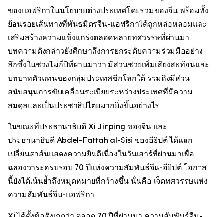
ของแอฟริกาในนโยบายต่างประเทศโดยรวมของจีน พร้อมทั้ง
ย้อนรอยเส้นทางที่พันธมิตรจีน-แอฟริกาได้ถูกหล่อหลอมและ
เสริมสร้างความแข็งแกร่งตลอดหลายทศวรรษที่ผ่านมา
บทความดังกล่าวยังศึกษาถึงการยกระดับความร่วมมืออย่าง
ลึกซึ้งในช่วงไม่กี่ปีที่ผ่านมาว่า มีส่วนช่วยเพิ่มเสียงสะท้อนและ
บทบาทตัวแทนของกลุ่มประเทศซีกโลกใต้ รวมถึงมีส่วน
สนับสนุนการขับเคลื่อนระเบียบระหว่างประเทศที่มีความ
สมดุลและเป็นประชาธิปไตยมากยิ่งขึ้นอย่างไร
ในขณะที่ประธานาธิบดี Xi Jinping ของจีน และ
ประธานาธิบดี Abdel-Fattah al-Sisi ของอียิปต์ ได้แลก
เปลี่ยนสาส์นแสดงความยินดีเนื่องในวันเสาร์ที่ผ่านมาเพื่อ
ฉลองวาระครบรอบ 70 ปีแห่งความสัมพันธ์จีน-อียิปต์ โอกาส
นี้ยังได้เน้นย้ำถึงหมุดหมายที่กว้างขึ้น นั่นคือ เจ็ดทศวรรษแห่ง
ความสัมพันธ์จีน-แอฟริกา
Xi ได้ตั้งข้อสังเกตว่า ตลอด 70 ปีที่ผ่านมา ความสัมพันธ์จีน-