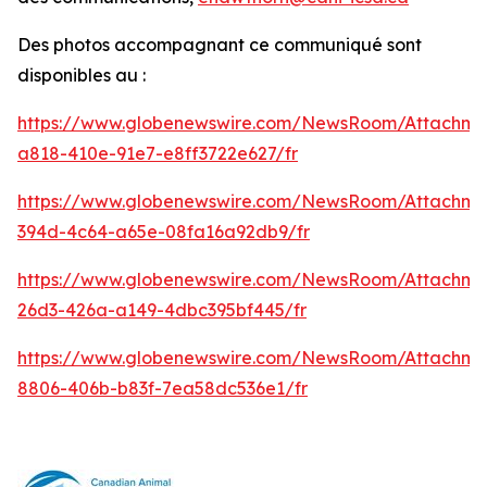
Des photos accompagnant ce communiqué sont
disponibles au :
https://www.globenewswire.com/NewsRoom/Attachm
a818-410e-91e7-e8ff3722e627/fr
https://www.globenewswire.com/NewsRoom/Attachme
394d-4c64-a65e-08fa16a92db9/fr
https://www.globenewswire.com/NewsRoom/Attachm
26d3-426a-a149-4dbc395bf445/fr
https://www.globenewswire.com/NewsRoom/Attachme
8806-406b-b83f-7ea58dc536e1/fr