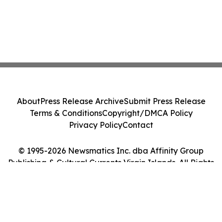
About
Press Release Archive
Submit Press Release
Terms & Conditions
Copyright/DMCA Policy
Privacy Policy
Contact
© 1995-2026 Newsmatics Inc. dba Affinity Group
Publishing & Cultural Currents Virgin Islands. All Rights
Reserved.
Cookie Settings / Your Privacy Choices